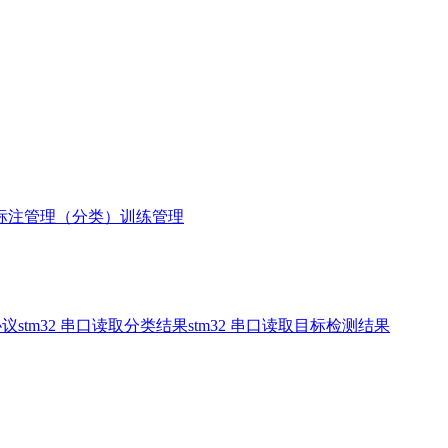
标注管理（分类）
训练管理
协议
stm32 串口读取分类结果
stm32 串口读取目标检测结果