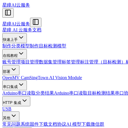
星瞳AI云服务
星瞳AI云服务
星瞳 AI 云服务文档
快速上手
制作分类模型
制作目标检测模型
在线教程
账号管理
项目管理
数据集管理
标签管理
标注管理（目标检测）
部署
OpenMV Cam
SingTown AI Vision Module
串口集成
Arduino串口读取分类结果
Arduino串口读取目标检测结果
串口
HTTP 集成
USB
其他
常见问题
系统固件下载
文档协议
AI 模型下载
微信群