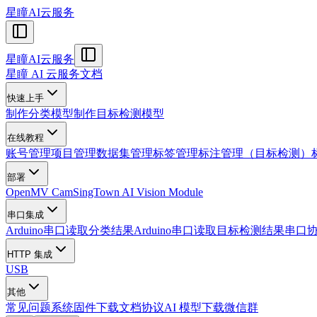
星瞳AI云服务
星瞳AI云服务
星瞳 AI 云服务文档
快速上手
制作分类模型
制作目标检测模型
在线教程
账号管理
项目管理
数据集管理
标签管理
标注管理（目标检测）
部署
OpenMV Cam
SingTown AI Vision Module
串口集成
Arduino串口读取分类结果
Arduino串口读取目标检测结果
串口
HTTP 集成
USB
其他
常见问题
系统固件下载
文档协议
AI 模型下载
微信群