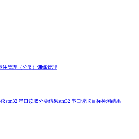
标注管理（分类）
训练管理
协议
stm32 串口读取分类结果
stm32 串口读取目标检测结果