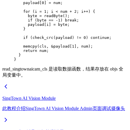
    payload[
0
] 
=
 num;
    for
 (i 
=
 1
; i 
<
 num 
+
 2
; i
++
) {
      byte 
=
 readByte
();
      if
 (byte 
==
 -
1
) 
break
;
      payload[i] 
=
 byte;
    }
    if
 (
check_crc
(payload) 
!=
 0
) 
continue
;
    memcpy
(cls, 
&
payload[
1
], num);
    return
 num;
  }
}
read_singtownaicam_cls 是读取数据函数，结果存放在 objs 全
局变量中。
SingTown AI Vision Module
此教程介绍SingTown AI Vision Module Admin页面调试摄像头