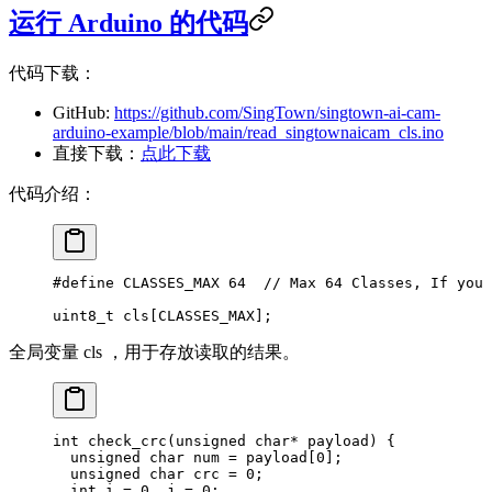
运行 Arduino 的代码
代码下载：
GitHub:
https://github.com/SingTown/singtown-ai-cam-
arduino-example/blob/main/read_singtownaicam_cls.ino
直接下载：
点此下载
代码介绍：
#define
 CLASSES_MAX
 64
  // Max 64 Classes, If you 
uint8_t
 cls[CLASSES_MAX];
全局变量 cls ，用于存放读取的结果。
int
 check_crc
(
unsigned
 char*
 payload
) {
  unsigned
 char
 num 
=
 payload[
0
];
  unsigned
 char
 crc 
=
 0
;
  int
 i 
=
 0
, j 
=
 0
;