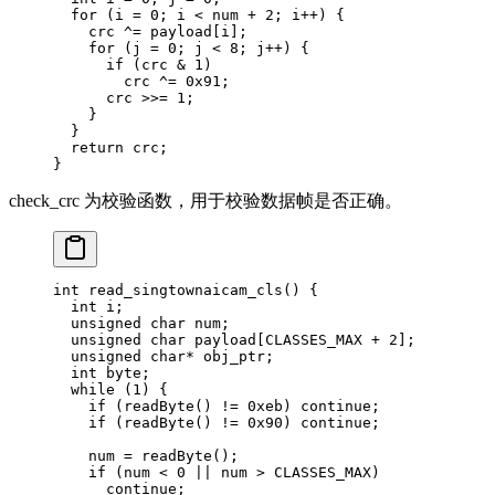
  for
 (i 
=
 0
; i 
<
 num 
+
 2
; i
++
) {
    crc 
^=
 payload[i];
    for
 (j 
=
 0
; j 
<
 8
; j
++
) {
      if
 (crc 
&
 1
)
        crc 
^=
 0x
91
;
      crc 
>>=
 1
;
    }
  }
  return
 crc;
}
check_crc 为校验函数，用于校验数据帧是否正确。
int
 read_singtownaicam_cls
() {
  int
 i;
  unsigned
 char
 num;
  unsigned
 char
 payload[CLASSES_MAX 
+
 2
];
  unsigned
 char*
 obj_ptr;
  int
 byte;
  while
 (
1
) {
    if
 (
readByte
() 
!=
 0x
eb
) 
continue
;
    if
 (
readByte
() 
!=
 0x
90
) 
continue
;
    num 
=
 readByte
();
    if
 (num 
<
 0
 ||
 num 
>
 CLASSES_MAX)
      continue
;