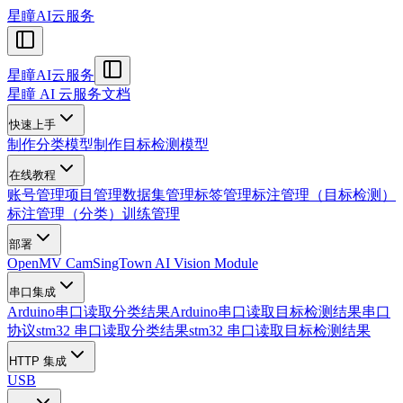
星瞳AI云服务
星瞳AI云服务
星瞳 AI 云服务文档
快速上手
制作分类模型
制作目标检测模型
在线教程
账号管理
项目管理
数据集管理
标签管理
标注管理（目标检测）
标注管理（分类）
训练管理
部署
OpenMV Cam
SingTown AI Vision Module
串口集成
Arduino串口读取分类结果
Arduino串口读取目标检测结果
串口
协议
stm32 串口读取分类结果
stm32 串口读取目标检测结果
HTTP 集成
USB