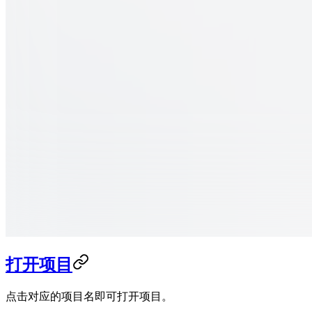
打开项目
点击对应的项目名即可打开项目。