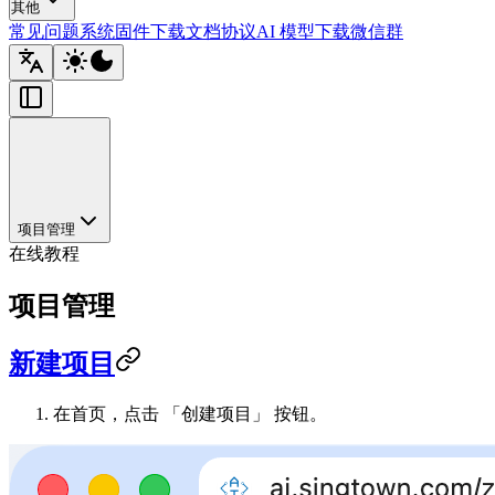
其他
常见问题
系统固件下载
文档协议
AI 模型下载
微信群
项目管理
在线教程
项目管理
新建项目
在首页，点击 「创建项目」 按钮。